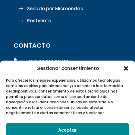
Secado por Microondas
Postventa
CONTACTO

+34 96 318 20 90
Gestionar consentimiento

info@rivasrobotics.com
Para ofrecer las mejores experiencias, utilizamos tecnologías
como las cookies para almacenar y/o acceder a la información
del dispositivo. El consentimiento de estas tecnologías nos

Envíanos un formulario
permitirá procesar datos como el comportamiento de
navegación o las identificaciones únicas en este sitio. No
consentir o retirar el consentimiento, puede afectar

Polígono Industrial Suzi Calle 5 –
negativamente a ciertas características y funciones.
46220 Picassent, Valencia, España
Aceptar