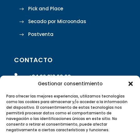
Pick and Place
Secado por Microondas
Postventa
CONTACTO

+34 96 318 20 90
Gestionar consentimiento

info@rivasrobotics.com
Para ofrecer las mejores experiencias, utilizamos tecnologías
como las cookies para almacenar y/o acceder a la información
del dispositivo. El consentimiento de estas tecnologías nos

Envíanos un formulario
permitirá procesar datos como el comportamiento de
navegación o las identificaciones únicas en este sitio. No
consentir o retirar el consentimiento, puede afectar

Polígono Industrial Suzi Calle 5 –
negativamente a ciertas características y funciones.
46220 Picassent, Valencia, España