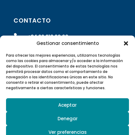
CONTACTO

+34 96 318 20 90
Gestionar consentimiento

info@rivasrobotics.com
Para ofrecer las mejores experiencias, utilizamos tecnologías
como las cookies para almacenar y/o acceder a la información
del dispositivo. El consentimiento de estas tecnologías nos

Envíanos un formulario
permitirá procesar datos como el comportamiento de
navegación o las identificaciones únicas en este sitio. No
consentir o retirar el consentimiento, puede afectar

Polígono Industrial Suzi Calle 5 –
negativamente a ciertas características y funciones.
46220 Picassent, Valencia, España
Aceptar

Canal de Youtube
Denegar
Ver preferencias
© 2026 Hurtado Rivas SL | Todos los derechos