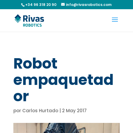
+34 96 318 20 90
info@rivasrobotics.com
Robot
empaquetad
or
por
Carlos Hurtado
|
2 May 2017