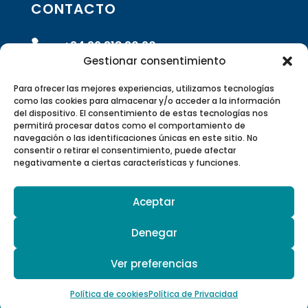
CONTACTO

+34 96 318 20 90
Gestionar consentimiento

info@rivasrobotics.com
Para ofrecer las mejores experiencias, utilizamos tecnologías
como las cookies para almacenar y/o acceder a la información
del dispositivo. El consentimiento de estas tecnologías nos

Envíanos un formulario
permitirá procesar datos como el comportamiento de
navegación o las identificaciones únicas en este sitio. No
consentir o retirar el consentimiento, puede afectar

Polígono Industrial Suzi Calle 5 –
negativamente a ciertas características y funciones.
46220 Picassent, Valencia, España
Aceptar

Canal de Youtube
Denegar
Ver preferencias
© 2026 Hurtado Rivas SL | Todos los derechos
reservados |
Aviso Legal y Política de Privacidad
Política de cookies
Política de Privacidad
|
Política de Cookies