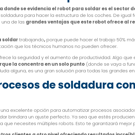
ia donde se evidencia el robot para soldar es el sector
 soldadura para hacer la estructura de los coches. De igual
 Y una de las
grandes ventajas que este robot ofrece al re
a soldar
trabajando
,
porque puede hacer el trabajo 50% más
tación que los técnicos humanos no pueden ofrecer.
frece la seguridad y el aumento de productividad. Algo que
rque la concentra en un solo punto
(donde se vaya a fundi
 duda alguna, es una gran solución para todas las grandes 
rocesos de soldadura con
una excelente opción para automatizar procesos asociados.
ndar brindara un ajuste perfecto. Ya sea que estés producie
 que necesites múltiples robots. Esto te garantizará mejor p
tros clientes a otro nivel ofreciendo resultados increíb