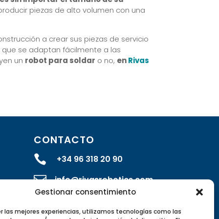
producir piezas de alto volumen con una
strucción a crear sus piezas de servicio
s
que se adaptan fácilmente a las
uyen un
robot para soldar
o no,
en
Rivas
CONTACTO

+34 96 318 20 90

info@rivasrobotics.com
das
Gestionar consentimiento

Envíanos un formulario
er las mejores experiencias, utilizamos tecnologías como las