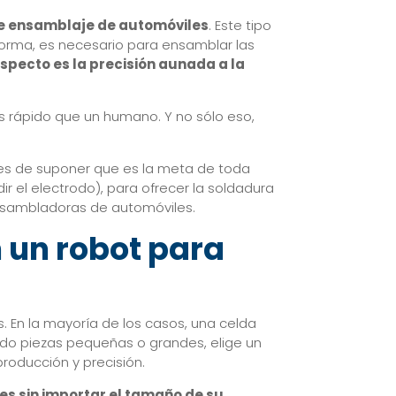
 de ensamblaje de automóviles
. Este tipo
 forma, es necesario para ensamblar las
specto es la precisión aunada a la
 rápido que un humano. Y no sólo eso,
 es de suponer que es la meta de toda
r el electrodo), para ofrecer la soldadura
ensambladoras de automóviles.
 un robot para
 En la mayoría de los casos, una celda
ndo piezas pequeñas o grandes, elige un
roducción y precisión.
les sin importar el tamaño de su