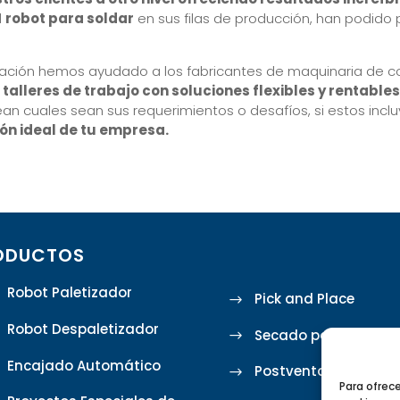
l
robot para soldar
en sus filas de producción, han podido 
zación hemos ayudado a los fabricantes de maquinaria de con
alleres de trabajo con soluciones flexibles y rentable
 cuales sean sus requerimientos o desafíos, si estos incl
ón ideal de tu empresa.
ODUCTOS
Robot Paletizador
Pick and Place
Robot Despaletizador
Secado por Microon
Encajado Automático
Postventa
Para ofrec