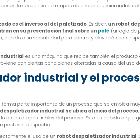
mponen la secuencia de etapas de una producción industria
ado es el inverso al del paletizado
. Es decir,
un robot de 
ran en su presentación final sobre un
palé
(arreglo de 
 debido a su versatilidad para control y elevación con disp
industrial
es una máquina que recibe también el producto e
proviene con ciertas condiciones alteradas a causa del uso d
dor industrial y el proce
zado forma parte importante de un proceso que se emplea m
 despaletizador industrial se ubica al inicio del proceso
do en las etapas finales del proceso. Esto es debido a qu
su posterior despacho.
irectamente el uso de un
robot despaletizador industrial
,