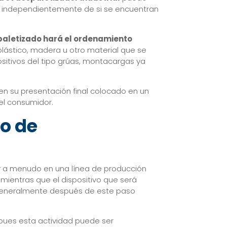
l, independientemente de si se encuentran
paletizado hará el ordenamiento
plástico, madera u otro material que se
ositivos del tipo grúas, montacargas ya
n su presentación final colocado en un
el consumidor.
so de
uy a menudo en una línea de producción
, mientras que el dispositivo que será
e generalmente después de este paso
 pues esta actividad puede ser