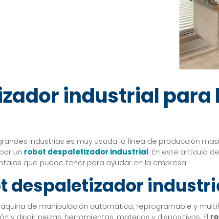
zador industrial para
randes industrias es muy usada la línea de producción masiva
 por un
robot despaletizador industrial
. En este artículo d
entajas que puede tener para ayudar en la empresa.
 despaletizador industri
máquina de manipulación automática, reprogramable y multi
y dirigir piezas, herramientas, materias y dispositivos. El
ro