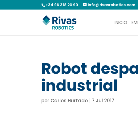
+34 96 318 20 90
info@rivasrobotics.com
INICIO
EM
Robot despa
industrial
por
Carlos Hurtado
|
7 Jul 2017