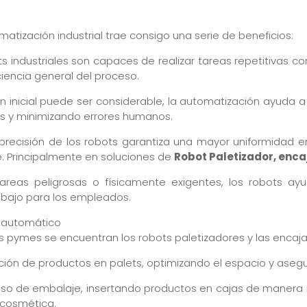
tización industrial trae consigo una serie de beneficios:
ots industriales son capaces de realizar tareas repetitivas c
ciencia general del proceso.
n inicial puede ser considerable, la automatización ayuda a
sos y minimizando errores humanos.
 precisión de los robots garantiza una mayor uniformidad e
te. Principalmente en soluciones de
Robot Paletizador, enc
areas peligrosas o físicamente exigentes, los robots ay
rabajo para los empleados.
o automático
las pymes se encuentran los robots paletizadores y las enca
ción de productos en palets, optimizando el espacio y asegu
oceso de embalaje, insertando productos en cajas de manera 
a cosmética.