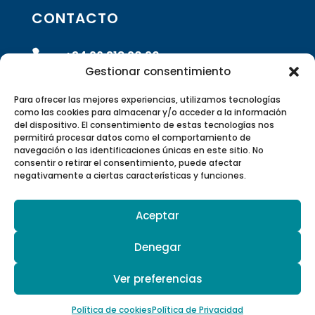
CONTACTO

+34 96 318 20 90
Gestionar consentimiento

info@rivasrobotics.com
Para ofrecer las mejores experiencias, utilizamos tecnologías
como las cookies para almacenar y/o acceder a la información
del dispositivo. El consentimiento de estas tecnologías nos

Envíanos un formulario
permitirá procesar datos como el comportamiento de
navegación o las identificaciones únicas en este sitio. No
consentir o retirar el consentimiento, puede afectar

Polígono Industrial Suzi Calle 5 –
negativamente a ciertas características y funciones.
46220 Picassent, Valencia, España
Aceptar

Canal de Youtube
Denegar
Ver preferencias
© 2026 Hurtado Rivas SL | Todos los derechos
reservados |
Aviso Legal y Política de Privacidad
Política de cookies
Política de Privacidad
|
Política de Cookies