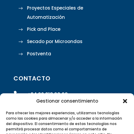
Proyectos Especiales de
Automatización
Pick and Place
Secado por Microondas
Postventa
CONTACTO

+34 96 318 20 90
Gestionar consentimiento

info@rivasrobotics.com
Para ofrecer las mejores experiencias, utilizamos tecnologías
como las cookies para almacenar y/o acceder a la información
del dispositivo. El consentimiento de estas tecnologías nos

Envíanos un formulario
permitirá procesar datos como el comportamiento de