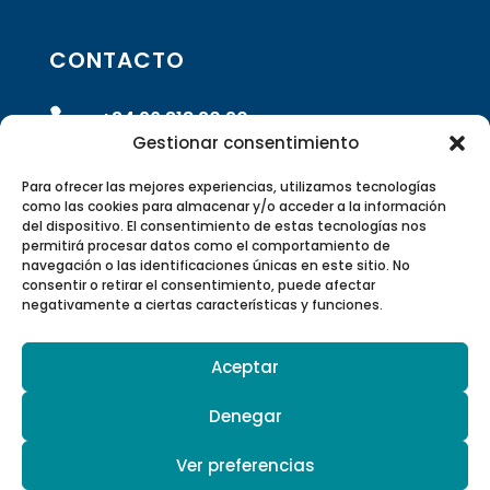
CONTACTO

+34 96 318 20 90
Gestionar consentimiento

info@rivasrobotics.com
Para ofrecer las mejores experiencias, utilizamos tecnologías
como las cookies para almacenar y/o acceder a la información
del dispositivo. El consentimiento de estas tecnologías nos

Envíanos un formulario
permitirá procesar datos como el comportamiento de
navegación o las identificaciones únicas en este sitio. No
consentir o retirar el consentimiento, puede afectar

Polígono Industrial Suzi Calle 5 –
negativamente a ciertas características y funciones.
46220 Picassent, Valencia, España
Aceptar

Canal de Youtube
Denegar
Ver preferencias
© 2026 Hurtado Rivas SL | Todos los derechos