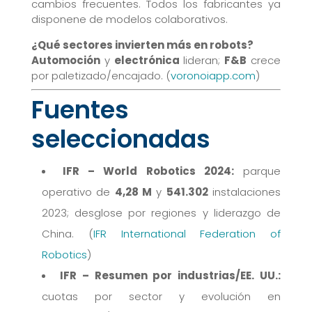
cambios frecuentes. Todos los fabricantes ya
disponene de modelos colaborativos.
¿Qué sectores invierten más en robots?
Automoción
y
electrónica
lideran;
F&B
crece
por paletizado/encajado. (
voronoiapp.com
)
Fuentes
seleccionadas
IFR – World Robotics 2024:
parque
operativo de
4,28 M
y
541.302
instalaciones
2023; desglose por regiones y liderazgo de
China. (
IFR International Federation of
Robotics
)
IFR – Resumen por industrias/EE. UU.:
cuotas por sector y evolución en