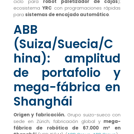
ciclo para
robot paletizador de cajas
);
ecosistema
YRC
con programaciones rápidas
para
sistemas de encajado automático
.
ABB
(Suiza/Suecia/C
hina): amplitud
de portafolio y
mega-fábrica en
Shanghái
Origen y fabricación.
Grupo suizo-sueco con
sede en Zúrich; fabricación global y
mega-
fábrica de robótica de 67.000 m² en