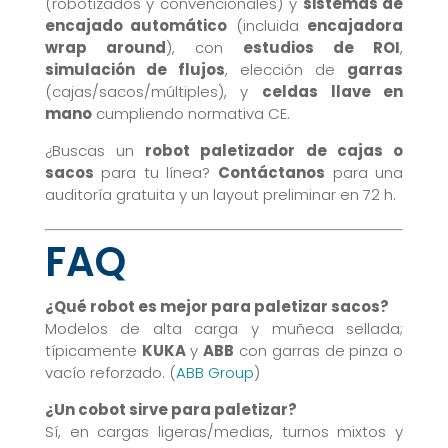
(robotizados y convencionales) y
sistemas de
encajado automático
(incluida
encajadora
wrap around
), con
estudios de ROI
,
simulación de flujos
, elección de
garras
(cajas/sacos/múltiples), y
celdas llave en
mano
cumpliendo normativa CE.
¿Buscas un
robot paletizador de cajas o
sacos
para tu línea?
Contáctanos
para una
auditoría gratuita y un layout preliminar en 72 h.
FAQ
¿Qué robot es mejor para paletizar sacos?
Modelos de alta carga y muñeca sellada;
típicamente
KUKA
y
ABB
con garras de pinza o
vacío reforzado. (
ABB Group
)
¿Un cobot sirve para paletizar?
Sí, en cargas ligeras/medias, turnos mixtos y