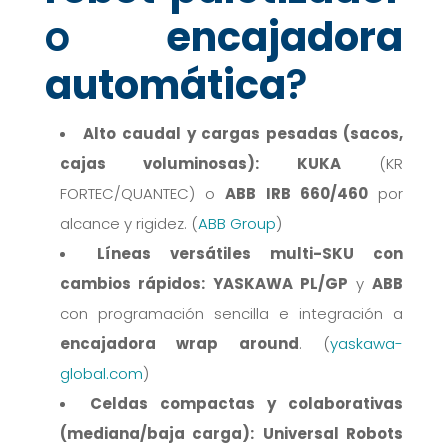
o
encajadora
automática
?
Alto caudal y cargas pesadas (sacos,
cajas voluminosas):
KUKA
(KR
FORTEC/QUANTEC) o
ABB IRB 660/460
por
alcance y rigidez. (
ABB Group
)
Líneas versátiles multi-SKU con
cambios rápidos:
YASKAWA PL/GP
y
ABB
con programación sencilla e integración a
encajadora wrap around
. (
yaskawa-
global.com
)
Celdas compactas y colaborativas
(mediana/baja carga):
Universal Robots