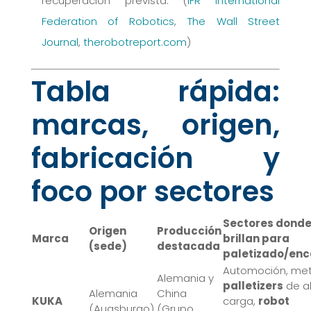
recuperación prevista. (
IFR International
Federation of Robotics
,
The Wall Street
Journal
,
therobotreport.com
)
Tabla rápida:
marcas, origen,
fabricación y
foco por sectores
Sectores dond
Origen
Producción
Marca
brillan para
(sede)
destacada
paletizado/en
Automoción, met
Alemania y
palletizers
de a
Alemania
China
KUKA
carga,
robot
(Augsburgo)
(Grupo