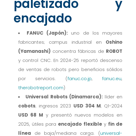
paletizado y
encajado
FANUC (Japón):
uno de los mayores
fabricantes; campus industrial en
Oshino
(Yamanashi)
concentra fábricas de
ROBOT
y control CNC. En 2024-25 reportó descenso
de ventas de robots pero beneficios sólidos
por servicios. (
fanuc.co.jp
,
fanuc.eu
,
therobotreport.com
)
Universal Robots (Dinamarca):
líder en
cobots
; ingresos 2023
USD 304 M
; Q1-2024
USD 68 M
y presentó nuevos modelos en
2025, útiles para
encajado flexible
y
fin de
línea
de baja/mediana carga. (
universal-