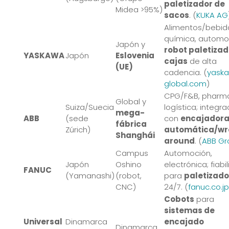
paletizador de
Midea >95%)
sacos
. (
KUKA AG
Alimentos/bebid
química, automo
Japón y
robot paletizad
YASKAWA
Japón
Eslovenia
cajas
de alta
(UE)
cadencia. (
yask
global.com
)
CPG/F&B, pharm
Global y
Suiza/Suecia
logística; integra
mega-
ABB
(sede
con
encajador
fábrica
Zúrich)
automática/w
Shanghái
around
. (
ABB Gr
Campus
Automoción,
Japón
Oshino
electrónica; fiabi
FANUC
(Yamanashi)
(robot,
para
paletizado
CNC)
24/7. (
fanuc.co.jp
Cobots
para
sistemas de
Universal
Dinamarca
encajado
Dinamarca