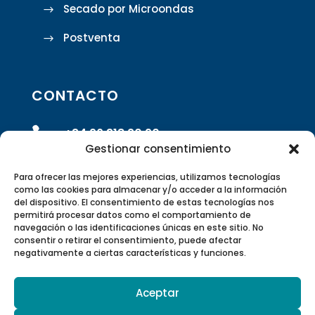
Secado por Microondas
Postventa
CONTACTO

+34 96 318 20 90
Gestionar consentimiento

info@rivasrobotics.com
Para ofrecer las mejores experiencias, utilizamos tecnologías
como las cookies para almacenar y/o acceder a la información
del dispositivo. El consentimiento de estas tecnologías nos

Envíanos un formulario
permitirá procesar datos como el comportamiento de
navegación o las identificaciones únicas en este sitio. No
consentir o retirar el consentimiento, puede afectar

Polígono Industrial Suzi Calle 5 –
negativamente a ciertas características y funciones.
46220 Picassent, Valencia, España
Aceptar

Canal de Youtube