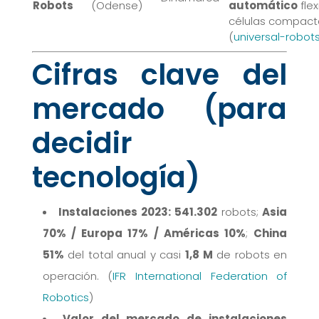
Robots
(Odense)
automático
flex
células compact
(
universal-robot
Cifras clave del
mercado (para
decidir
tecnología)
Instalaciones 2023:
541.302
robots;
Asia
70% / Europa 17% / Américas 10%
;
China
51%
del total anual y casi
1,8 M
de robots en
operación. (
IFR International Federation of
Robotics
)
Valor del mercado de instalaciones