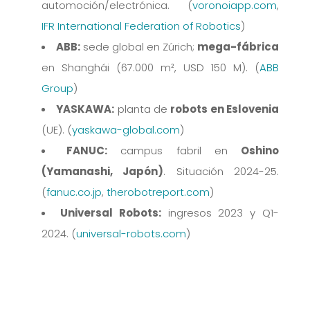
automoción/electrónica. (
voronoiapp.com
,
IFR International Federation of Robotics
)
ABB:
sede global en Zúrich;
mega-fábrica
en Shanghái (67.000 m², USD 150 M). (
ABB
Group
)
YASKAWA:
planta de
robots en Eslovenia
(UE). (
yaskawa-global.com
)
FANUC:
campus fabril en
Oshino
(Yamanashi, Japón)
. Situación 2024-25.
(
fanuc.co.jp
,
therobotreport.com
)
Universal Robots:
ingresos 2023 y Q1-
2024. (
universal-robots.com
)