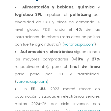
Alimentación y bebidas
,
química
y
logística 3PL
impulsan el
palletizing
por
diversidad de SKU y picos de demanda. A
nivel global, F&B ronda el
4%
de las
instalaciones de robots (más altos en países
con fuerte agroindustria). (
voronoiapp.com
)
Automoción
y
electrónica
siguen siendo
los mayores compradores (≈
30%
y
27%
respectivamente), pero el
final de línea
gana peso por OEE y trazabilidad.
(
voronoiapp.com
)
En
EE. UU.
, 2023 marcó récord en
automoción y subidas en electrónica; señales
mixtas 2024-25 por ciclo inversor, con