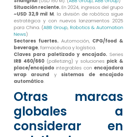
Shanghái
(USD 150 M). (
ABB Group
,
ABB Group
)
Situación reciente.
En 2024, ingresos del grupo
~USD 32,9 mil M
; la división de robótica sigue
estratégica y con nuevos lanzamientos 2025
para China. (
ABB Group
,
Robotics & Automation
News
)
Sectores fuertes.
Automoción,
CPG/food &
beverage
, farmacéutica y logística.
Claves para paletizado y encajado.
Series
IRB 460/660
(palletizing) y soluciones
pick &
place/encajado
integrables con
encajadora
wrap around
y
sistemas de encajado
automático
.
Otras marcas
globales a
considerar en