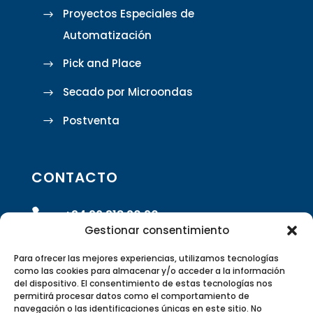
Proyectos Especiales de
Automatización
Pick and Place
Secado por Microondas
Postventa
CONTACTO

+34 96 318 20 90
Gestionar consentimiento

info@rivasrobotics.com
Para ofrecer las mejores experiencias, utilizamos tecnologías
como las cookies para almacenar y/o acceder a la información
del dispositivo. El consentimiento de estas tecnologías nos

Envíanos un formulario
permitirá procesar datos como el comportamiento de
navegación o las identificaciones únicas en este sitio. No